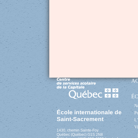
A
É
No
École internationale de
Pr
Saint-Sacrement
L’
Vi
1430, chemin Sainte-Foy
Québec (Québec) G1S 2N8