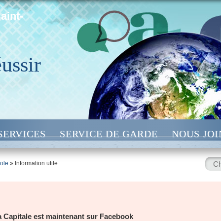
aint-
éussir
SERVICES
SERVICE DE GARDE
NOUS JO
Rech
ole
» Information utile
:
la Capitale est maintenant sur Facebook