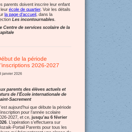
es parents doivent inscrire leur enfant
 leur
école de quartier
. Voir les détails
ur
la page d’accueil
, dans la
ection
Les incontournables
.
e Centre de services scolaire de la
apitale
ébut de la période
’inscriptions 2026-2027
8 janvier 2026
ux parents des élèves actuels et
uturs de l’École internationale de
aint-Sacrement
’est aujourd’hui que débute la période
’inscription pour l’année scolaire
026-2027, et ce,
jusqu’au 6 février
026
.
L’opération s’effectuera sur
ozaik-Portail Parents pour tous les