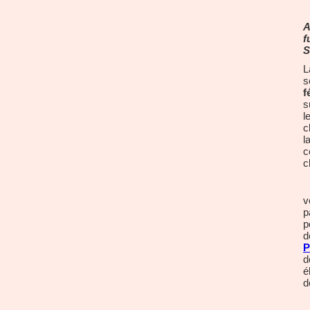
A
f
S
L
s
f
s
l
c
l
c
c
v
p
p
d
P
d
é
d