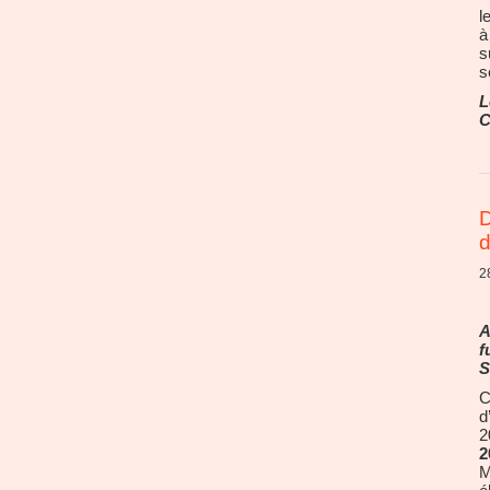
l
à
s
s
L
C
D
d
2
A
f
S
C
d
2
2
M