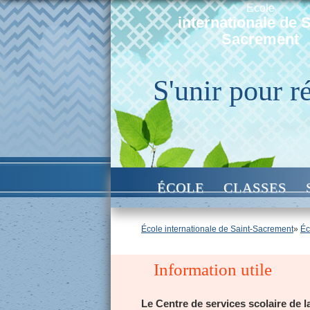
École
internationale de S
Sacrement
S'unir pour r
ÉCOLE
CLASSES
École internationale de Saint-Sacrement
»
Éc
Information utile
Le Centre de services scolaire de 