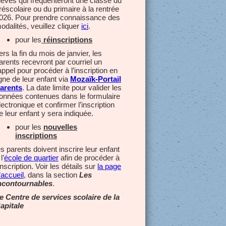
lèves qui fréquenteront une classe du
réscolaire ou du primaire à la rentrée
026. Pour prendre connaissance des
odalités, veuillez cliquer
ici
.
pour les
réinscriptions
ers la fin du mois de janvier, les
arents recevront par courriel un
appel pour procéder à l’inscription en
igne de leur enfant via
Mozaïk-Portail
arents
. La date limite pour valider les
onnées contenues dans le formulaire
lectronique et confirmer l’inscription
e leur enfant y sera indiquée.
pour les
nouvelles
inscriptions
es parents doivent inscrire leur enfant
l’
école de quartier
afin de procéder à
’inscription. Voir les détails sur
la page
’accueil
, dans la section
Les
ncontournables
.
e Centre de services scolaire de la
apitale