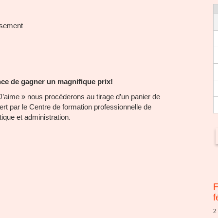
issement
nce de gagner un magnifique prix!
J’aime » nous procéderons au tirage d’un panier de
ffert par le Centre de formation professionnelle de
tique et administration.
F
f
2