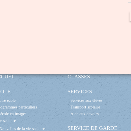
CCUEIL
CLASSES
COLE
SERVICES
tre école
Services aux élèves
ogrammes particuliers
Transport scolaire
école en images
Aide aux devoirs
e scolaire
SERVICE DE GARDE
Nouvelles de la vie scolaire