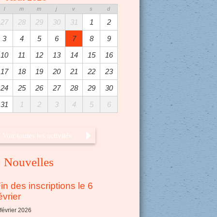
l
m
m
j
v
s
d
27
28
29
30
31
1
2
3
4
5
6
7
8
9
10
11
12
13
14
15
16
17
18
19
20
21
22
23
24
25
26
27
28
29
30
31
1
2
3
4
5
6
Voir toutes les activités
Nouvelles
in des inscriptions le 6
évrier
 février 2026