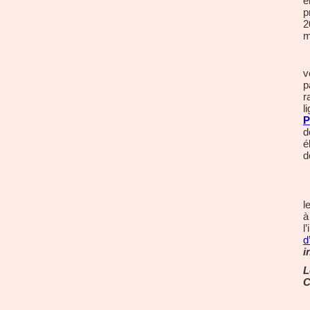
é
p
2
m
v
p
r
l
P
d
é
d
l
à 
l
d
i
L
C