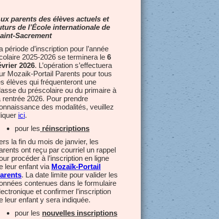
ux parents des élèves actuels et
uturs de l’École internationale de
aint-Sacrement
a période d’inscription pour l’année
colaire 2025-2026 se terminera le
6
évrier 2026
.
L’opération s’effectuera
ur Mozaik-Portail Parents pour tous
es élèves qui fréquenteront une
lasse du préscolaire ou du primaire à
a rentrée 2026. Pour prendre
onnaissance des modalités, veuillez
liquer
ici
.
pour les
réinscriptions
ers la fin du mois de janvier, les
arents ont reçu par courriel un rappel
our procéder à l’inscription en ligne
e leur enfant via
Mozaïk-Portail
arents
. La date limite pour valider les
onnées contenues dans le formulaire
lectronique et confirmer l’inscription
e leur enfant y sera indiquée.
pour les
nouvelles inscriptions